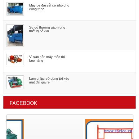
Máy bẻ đai sắt cỡ nhỏ cho
công trình
Sự cố thường gặp trong
thiết bị bẻ đai
Vì sao cần máy móc tời
kéo hàng
Làm gì lúc sử dụng tời kéo
mặt đất giá rẻ
FACEBOOK