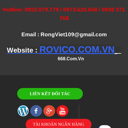
Hotline: 0923.079.779 / 0973.620.668 / 0938 371
768
Email : RongViet109@gmail.com
ROVICO.COM.VN
Website :
668.Com.Vn
LIÊN KẾT ĐỐI TÁC
TÀI KHOẢN NGÂN HÀNG