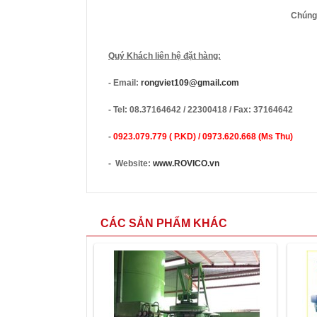
Chúng 
Quý Khách liên hệ đặt hàng:
- Email:
rongviet109@gmail.com
- Tel: 08.37164642 / 22300418 / Fax: 37164642
-
0923.079.779 ( P.KD) / 0973.620.668 (Ms Thu)
- Website:
www.ROVICO.vn
CÁC SẢN PHẨM KHÁC