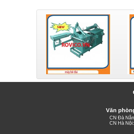
Văn phòn
CN Đà Nẵng: Tòa Nhà HAGL, 1
CN Hà Nội: Tòa Nhà Asia, Số