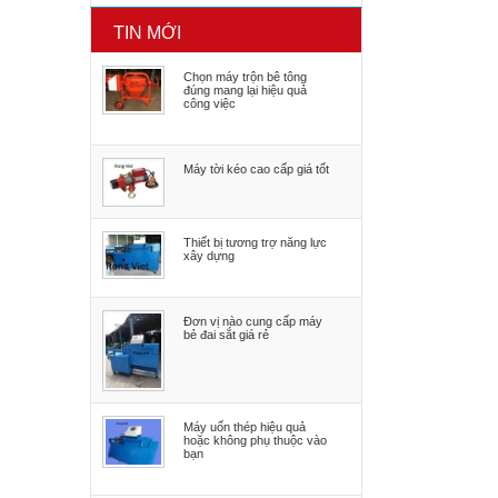
TIN MỚI
Chọn máy trộn bê tông
đúng mang lại hiệu quả
công việc
Máy tời kéo cao cấp giá tốt
Thiết bị tương trợ năng lực
xây dựng
Đơn vị nào cung cấp máy
bẻ đai sắt giá rẻ
Máy uốn thép hiệu quả
hoặc không phụ thuộc vào
bạn