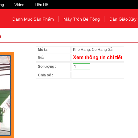
ng
Video
Liên Hệ
Danh Mục Sản Phẩm
Máy Trộn Bê Tông
Dàn Giáo Xây
0
Mô tả :
Kho Hàng: Có Hàng Sẵn
Xem thông tin chi tiết
Giá
Số lượng :
Chia sẻ :