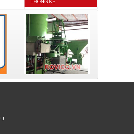
THỐNG KÊ
ng