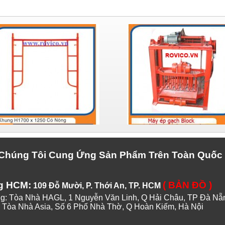
Chúng Tôi Cung Ứng Sản Phẩm Trên Toàn Quốc
g HCM:
( BẢN ĐỒ )
109 Đỗ Mười, P. Thới An, TP. HCM
 Nguyễn Văn Linh, Q Hải Châu, TP Đà Nẵ
 6 Phố Nhà Thờ, Q Hoàn Kiếm, Hà Nội