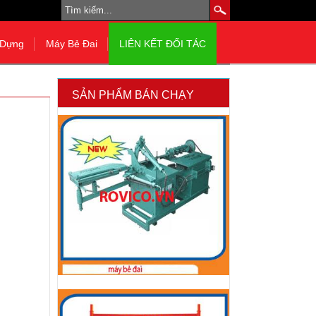
 Dựng
Máy Bẻ Đai
LIÊN KẾT ĐỐI TÁC
SẢN PHẨM BÁN CHẠY