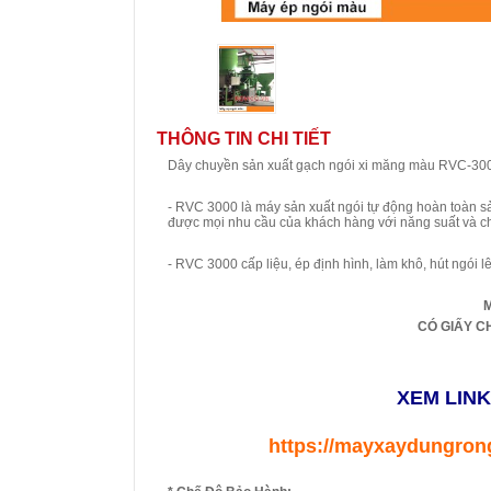
THÔNG TIN CHI TIẾT
Dây chuyền sản xuất gạch ngói xi măng màu RVC-30
- RVC 3000 là máy sản xuất ngói tự động hoàn toàn sả
được mọi nhu cầu của khách hàng với năng suất và chấ
- RVC 3000 cấp liệu, ép định hình, làm khô, hút ngói l
M
CÓ GIẤY C
XEM LIN
https://mayxaydungron