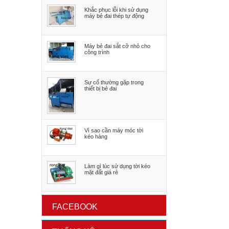
Khắc phục lỗi khi sử dụng
máy bẻ đai thép tự động
Máy bẻ đai sắt cỡ nhỏ cho
công trình
Sự cố thường gặp trong
thiết bị bẻ đai
Vì sao cần máy móc tời
kéo hàng
Làm gì lúc sử dụng tời kéo
mặt đất giá rẻ
FACEBOOK