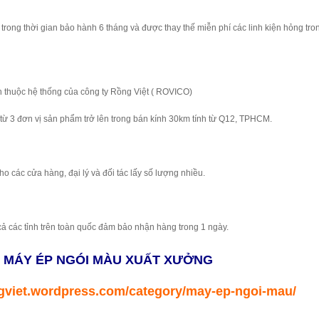
trong thời gian bảo hành 6 tháng và được thay thế miễn phí các linh kiện hỏng tro
h thuộc hệ thống của công ty Rồng Việt ( ROVICO)
từ 3 đơn vị sản phẩm trở lên trong bán kính 30km tính từ Q12, TPHCM.
ho các cửa hàng, đại lý và đối tác lấy số lượng nhiều.
cả các tỉnh trên toàn quốc đảm bảo nhận hàng trong 1 ngày.
K MÁY ÉP NGÓI MÀU XUẤT XƯỞNG
gviet.wordpress.com/category/may-ep-ngoi-mau/