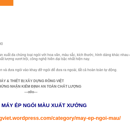
00
n xuất đa chủng loại ngói với hoa văn, màu sắc, kích thước, hình dáng khác nhau
t lượng vươt trội, công nghệ hiên đại bậc nhất hiện nay.
ên và đưa ngói vào khay đỡ ngói để đưa ra ngoài, tất cả hoàn toàn tự động.
ÁY & THIẾT BỊ XÂY DỰNG RỒNG VIỆT
HỨNG NHẬN KIỂM ĐỊNH AN TOÀN CHẤT LƯỢNG
---o0o---
K MÁY ÉP NGÓI MÀU XUẤT XƯỞNG
gviet.wordpress.com/category/may-ep-ngoi-mau/