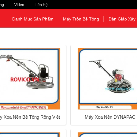
ng
Video
Liên Hệ
Danh Mục Sản Phẩm
Máy Trộn Bê Tông
Dàn Giáo Xây
y Xoa Nền Bê Tông Rồng Việt
Máy Xoa Nền DYNAPAC