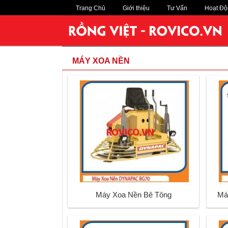
Trang Chủ
Giới thiệu
Tư Vấn
Hoạt Độ
MÁY XOA NỀN
Máy Xoa Nền Bê Tông
Má