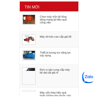
TIN MỚI
Chọn máy trộn bê tông
đúng mang lại hiệu quả
công việc
Máy tời kéo cao cấp giá tốt
Thiết bị tương trợ năng lực
xây dựng
Đơn vị nào cung cấp máy
bẻ đai sắt giá rẻ
Máy uốn thép hiệu quả
hoặc không phụ thuộc vào
bạn