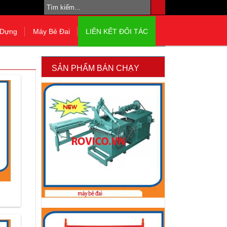
 Dựng
Máy Bẻ Đai
LIÊN KẾT ĐỐI TÁC
SẢN PHẨM BÁN CHẠY