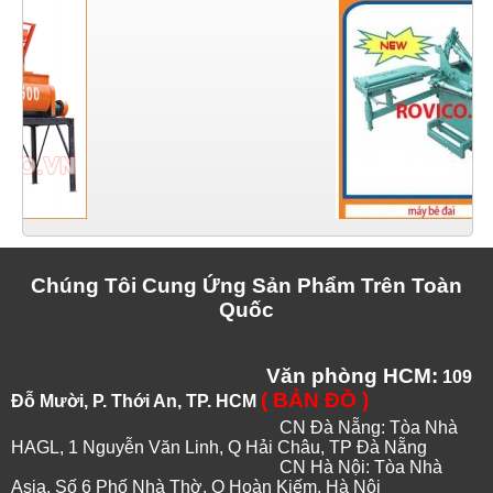
Chúng Tôi Cung Ứng Sản Phẩm Trên Toàn
Quốc
Văn phòng HCM:
109
( BẢN ĐỒ )
Đỗ Mười, P. Thới An, TP. HCM
CN Đà Nẵng: Tòa Nhà
HAGL, 1 Nguyễn Văn Linh, Q Hải Châu, TP Đà Nẵng
CN Hà Nội: Tòa Nhà
Asia, Số 6 Phố Nhà Thờ, Q Hoàn Kiếm, Hà Nội