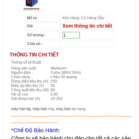
Mô tả :
Kho Hàng: Có Hàng Sẵn
Xem thông tin chi tiết
Giá
Số lượng :
Chia sẻ :
THÔNG TIN CHI TIẾT
Thông số kỹ thuật
Hãng sản xuất :
Weldcom
Nguồn điện :
3 pha 380V/ 50Hz
Chức năng :
• Hàn hồ quang
Dòng điện tiêu thụ (A) :
250
Điện áp tiêu thụ (V) :
30
Công suất tiêu thụ (W) :
60
Hệ số cos :
0.85
Dải dòng hàn (A) :
20-250
máy hàn tig
,
máy hàn
mig,
may han
da nang
-----------------------------------------------------------------
-------------------------
*Chế Độ Bảo Hành:
Công ty sẽ bảo hành chu đáo cho tất cả các sản