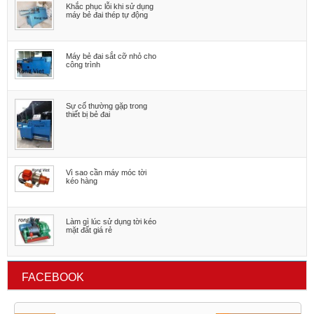
Khắc phục lỗi khi sử dụng
máy bẻ đai thép tự động
Máy bẻ đai sắt cỡ nhỏ cho
công trình
Sự cố thường gặp trong
thiết bị bẻ đai
Vì sao cần máy móc tời
kéo hàng
Làm gì lúc sử dụng tời kéo
mặt đất giá rẻ
FACEBOOK