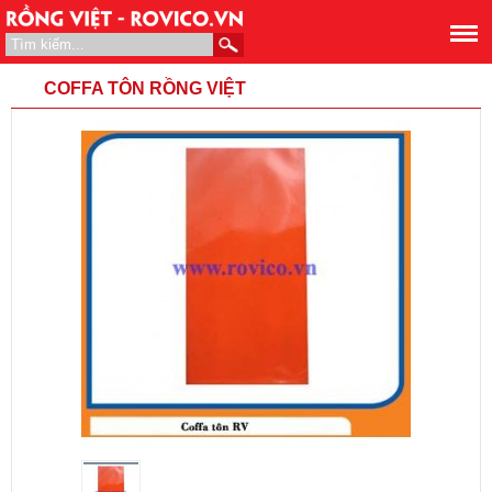
COFFA TÔN RỒNG VIỆT